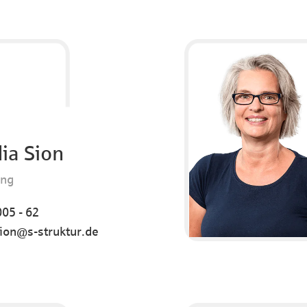
ia Sion
ung
05 - 62
sion@s-struktur.de