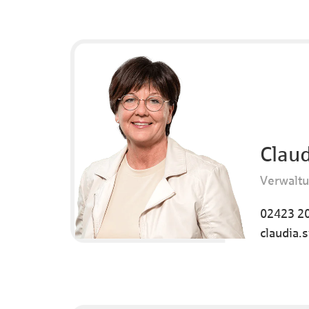
Claud
Verwalt
02423 20
claudia.