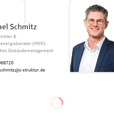
ael Schmitz
eister &
energieberater (HWK),
ches Gebäudemanagement
068720
schmitz@s-struktur.de