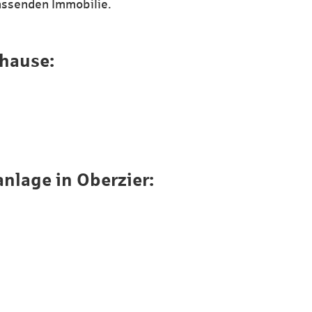
assenden Immobilie.
uhause:
nlage in Oberzier: