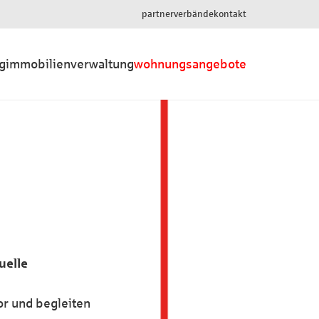
partner
verbände
kontakt
g
immobilienverwaltung
wohnungsangebote
uelle
or und begleiten