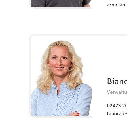
arne.sen
Bianc
Verwalt
02423 20
bianca.e