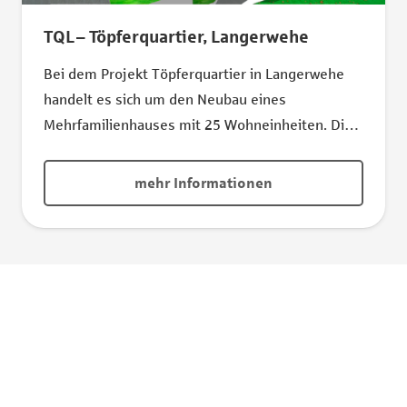
verfügbar.
TQL – Töpferquartier, Langerwehe
Bei dem Projekt Töpferquartier in Langerwehe
handelt es sich um den Neubau eines
Mehrfamilienhauses mit 25 Wohneinheiten. Die
notwendigen Stellplätze werden durch eine
Tiefgarage und weitere Außenstellplätze mit
mehr Informationen
erstellt. Das dreischenklige Wohngebäude wird
mit einem extensiv begrünten Flachdach
ausgestattet. Jede Wohnung hat eine Terrasse
oder in den oberen Geschossen einen Balkon.
Wohnungsgrößen von 46 bis 115 m² stellen ein
vielfältiges Angebot für Singles bis zu
mehrköpfigen Familien dar.