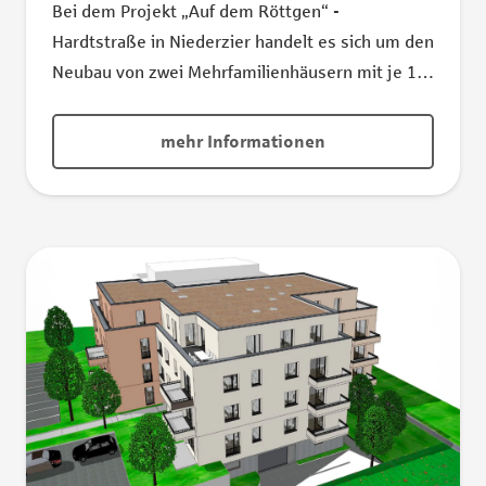
Bei dem Projekt „Auf dem Röttgen“ -
Hardtstraße in Niederzier handelt es sich um den
Neubau von zwei Mehrfamilienhäusern mit je 10
Wohneinheiten. Die notwendigen Stellplätze
werden auf dem Grundstück als Carports und
mehr Informationen
weitere Außenstellplätze erstellt. Auf den
Dächern der Wohngebäude werden PV-Module
platziert, die für eine nachhaltige, saubere
Energie im Zusammenspiel mit einer
eingesetzten Wärmepumpe sorgen. Jede
Wohnung hat eine Terrasse oder in den oberen
Geschossen einen Balkon. Wohnungsgrößen von
76 bis 155 m² stellen ein vielfältiges Angebot für
Singles bis zu mehrköpfigen Familien dar. Ein
Gemeinschaftsgarten mit Spielgelegenheiten für
Kinder ist für alle Anwohner des Grundstücks